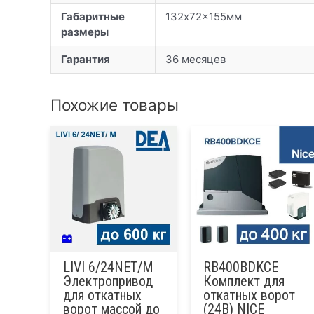
Габаритные
132х72×155мм
размеры
Гарантия
36 месяцев
Похожие товары
LIVI 6/24NET/M
RB400BDKCE
Электропривод
Комплект для
для откатных
откатных ворот
ворот массой до
(24В) NICE