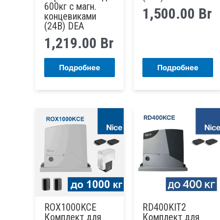
600кг с магн.
1,500.00
Br
концевиками
(24В) DEA
1,219.00
Br
Подробнее
Подробнее
ROX1000KCE
RD400KIT2
Комплект для
Комплект для