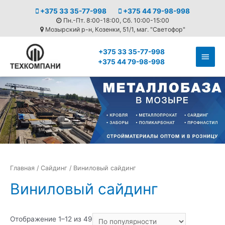
+375 33 35-77-998
+375 44 79-98-998
Пн.-Пт. 8:00-18:00, Сб. 10:00-15:00
Мозырский р-н, Козенки, 51/1, маг. "Светофор"
+375 33 35-77-998
Глав
+375 44 79-98-998
мен
Главная
/
Сайдинг
/ Виниловый сайдинг
Виниловый сайдинг
Сортировка:
Отображение 1–12 из 49