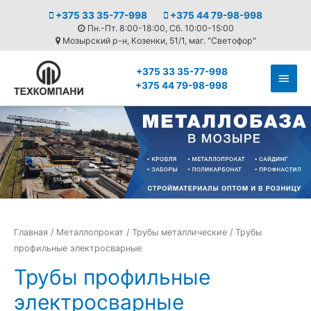
+375 33 35-77-998
+375 44 79-98-998
Пн.-Пт. 8:00-18:00, Сб. 10:00-15:00
Мозырский р-н, Козенки, 51/1, маг. "Светофор"
+375 33 35-77-998
Глав
+375 44 79-98-998
мен
Главная
/
Металлопрокат
/
Трубы металлические
/ Трубы
профильные электросварные
Трубы профильные
электросварные