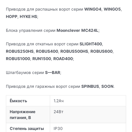
Приводов для распашных ворот серии
WINGO
4
,
WINGO
5
,
HOPP
,
HYKE
HS
;
Блока управления серии
Moonclever
MC424
L
;
Приводов для откатных ворот серии
SLIGHT
400
,
ROBUS250
HS
,
ROBUS
400
,
ROBUS
500
HS
,
ROBUS
600
,
ROBUS
1000
,
RUN1500
,
ROAD
400
;
Шлагбаумов серии
S
—
BAR
;
Приводов для гаражных ворот серии
SPINBUS
,
SOON
.
Ёмкость
1.2Ач
Напряжение
24Вт
питания, В
Степень защиты
IP30