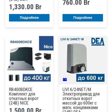
760.00
Br
1,330.00
Br
Подробнее
Подробнее
RB400BDKCE
LIVI 6/24NET/M
Комплект для
Электропривод для
откатных ворот
откатных ворот
(24В) NICE
массой до 600кг с
магн. концевиками
1,500.00
Br
(24В) DEA