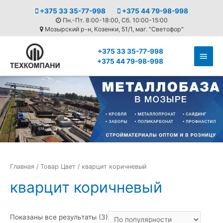
+375 33 35-77-998
+375 44 79-98-998
Пн.-Пт. 8:00-18:00, Сб. 10:00-15:00
Мозырский р-н, Козенки, 51/1, маг. "Светофор"
+375 33 35-77-998
Глав
+375 44 79-98-998
мен
Главная
/ Товар Цвет / кварцит коричневый
кварцит коричневый
Сортировка:
Показаны все результаты (3)